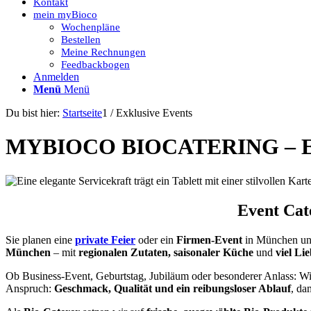
Kontakt
mein myBioco
Wochenpläne
Bestellen
Meine Rechnungen
Feedbackbogen
Anmelden
Menü
Menü
Du bist hier:
Startseite
1
/
Exklusive Events
MYBIOCO BIOCATERING – 
Event Cat
Sie planen eine
private Feier
oder ein
Firmen-Event
in München und
München
– mit
regionalen Zutaten, saisonaler Küche
und
viel Li
Ob Business-Event, Geburtstag, Jubiläum oder besonderer Anlass: W
Anspruch:
Geschmack, Qualität und ein reibungsloser Ablauf
, da