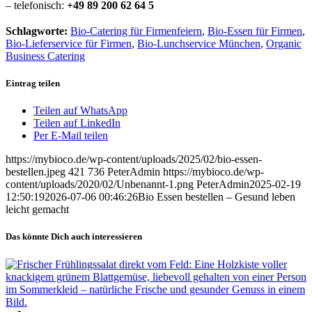
– telefonisch:
+49 89 200 62 64 5
Schlagworte:
Bio-Catering für Firmenfeiern
,
Bio-Essen für Firmen
,
Bio-Lieferservice für Firmen
,
Bio-Lunchservice München
,
Organic
Business Catering
Eintrag teilen
Teilen auf WhatsApp
Teilen auf LinkedIn
Per E-Mail teilen
https://mybioco.de/wp-content/uploads/2025/02/bio-essen-
bestellen.jpeg
421
736
PeterAdmin
https://mybioco.de/wp-
content/uploads/2020/02/Unbenannt-1.png
PeterAdmin
2025-02-19
12:50:19
2026-07-06 00:46:26
Bio Essen bestellen – Gesund leben
leicht gemacht
Das könnte Dich auch interessieren