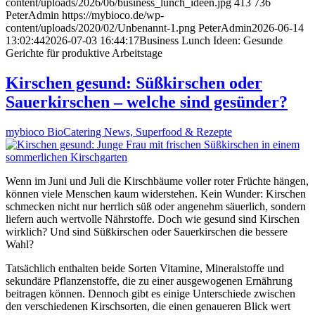
content/uploads/2026/06/business_lunch_ideen.jpg
413
736
PeterAdmin
https://mybioco.de/wp-
content/uploads/2020/02/Unbenannt-1.png
PeterAdmin
2026-06-14
13:02:44
2026-07-03 16:44:17
Business Lunch Ideen: Gesunde
Gerichte für produktive Arbeitstage
Kirschen gesund: Süßkirschen oder
Sauerkirschen – welche sind gesünder?
mybioco BioCatering News, Superfood & Rezepte
Wenn im Juni und Juli die Kirschbäume voller roter Früchte hängen,
können viele Menschen kaum widerstehen. Kein Wunder: Kirschen
schmecken nicht nur herrlich süß oder angenehm säuerlich, sondern
liefern auch wertvolle Nährstoffe. Doch wie gesund sind Kirschen
wirklich? Und sind Süßkirschen oder Sauerkirschen die bessere
Wahl?
Tatsächlich enthalten beide Sorten Vitamine, Mineralstoffe und
sekundäre Pflanzenstoffe, die zu einer ausgewogenen Ernährung
beitragen können. Dennoch gibt es einige Unterschiede zwischen
den verschiedenen Kirschsorten, die einen genaueren Blick wert