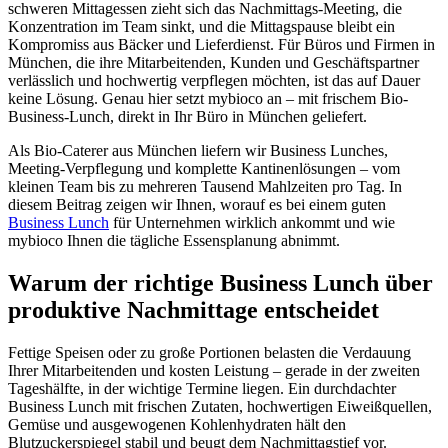
schweren Mittagessen zieht sich das Nachmittags-Meeting, die
Konzentration im Team sinkt, und die Mittagspause bleibt ein
Kompromiss aus Bäcker und Lieferdienst. Für Büros und Firmen in
München, die ihre Mitarbeitenden, Kunden und Geschäftspartner
verlässlich und hochwertig verpflegen möchten, ist das auf Dauer
keine Lösung. Genau hier setzt mybioco an – mit frischem Bio-
Business-Lunch, direkt in Ihr Büro in München geliefert.
Als Bio-Caterer aus München liefern wir Business Lunches,
Meeting-Verpflegung und komplette Kantinenlösungen – vom
kleinen Team bis zu mehreren Tausend Mahlzeiten pro Tag. In
diesem Beitrag zeigen wir Ihnen, worauf es bei einem guten
Business Lunch
für Unternehmen wirklich ankommt und wie
mybioco Ihnen die tägliche Essensplanung abnimmt.
Warum der richtige Business Lunch über
produktive Nachmittage entscheidet
Fettige Speisen oder zu große Portionen belasten die Verdauung
Ihrer Mitarbeitenden und kosten Leistung – gerade in der zweiten
Tageshälfte, in der wichtige Termine liegen. Ein durchdachter
Business Lunch mit frischen Zutaten, hochwertigen Eiweißquellen,
Gemüse und ausgewogenen Kohlenhydraten hält den
Blutzuckerspiegel stabil und beugt dem Nachmittagstief vor.