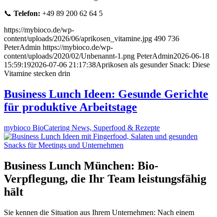
📞
Telefon:
+49 89 200 62 64 5
https://mybioco.de/wp-
content/uploads/2026/06/aprikosen_vitamine.jpg
490
736
PeterAdmin
https://mybioco.de/wp-
content/uploads/2020/02/Unbenannt-1.png
PeterAdmin
2026-06-18
15:59:19
2026-07-06 21:17:38
Aprikosen als gesunder Snack: Diese
Vitamine stecken drin
Business Lunch Ideen: Gesunde Gerichte
für produktive Arbeitstage
mybioco BioCatering News, Superfood & Rezepte
Business Lunch München: Bio-
Verpflegung, die Ihr Team leistungsfähig
hält
Sie kennen die Situation aus Ihrem Unternehmen: Nach einem