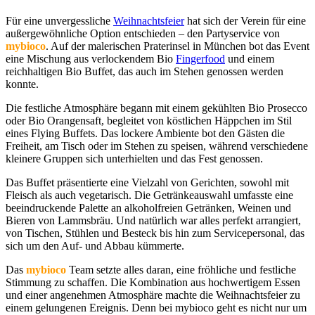
Für eine unvergessliche
Weihnachtsfeier
hat sich der Verein für eine
außergewöhnliche Option entschieden – den Partyservice von
mybioco
. Auf der malerischen Praterinsel in München bot das Event
eine Mischung aus verlockendem Bio
Fingerfood
und einem
reichhaltigen Bio Buffet, das auch im Stehen genossen werden
konnte.
Die festliche Atmosphäre begann mit einem gekühlten Bio Prosecco
oder Bio Orangensaft, begleitet von köstlichen Häppchen im Stil
eines Flying Buffets. Das lockere Ambiente bot den Gästen die
Freiheit, am Tisch oder im Stehen zu speisen, während verschiedene
kleinere Gruppen sich unterhielten und das Fest genossen.
Das Buffet präsentierte eine Vielzahl von Gerichten, sowohl mit
Fleisch als auch vegetarisch. Die Getränkeauswahl umfasste eine
beeindruckende Palette an alkoholfreien Getränken, Weinen und
Bieren von Lammsbräu. Und natürlich war alles perfekt arrangiert,
von Tischen, Stühlen und Besteck bis hin zum Servicepersonal, das
sich um den Auf- und Abbau kümmerte.
Das
mybioco
Team setzte alles daran, eine fröhliche und festliche
Stimmung zu schaffen. Die Kombination aus hochwertigem Essen
und einer angenehmen Atmosphäre machte die Weihnachtsfeier zu
einem gelungenen Ereignis. Denn bei mybioco geht es nicht nur um