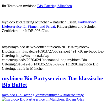
Ihr Team von mybioco
Bio Catering München
mybioco
BioCatering München – natürlich Essen,
Partyservice
,
Lieferservice für Firmen und Privat,
Kindergärten und Schulen.
Zertifiziert durch DE-006-Öko.
https://mybioco.de/wp-content/uploads/2019/04/mybioco-
BioCatering_1-scaled-e1690372756892.jpeg
491
736
mybioco Bio
Catering
https://mybioco.de/wp-
content/uploads/2020/02/Unbenannt-1.png
mybioco Bio
Catering
2018-12-10 14:03:52
2023-09-02 13:19:01
mybioco Bio
Catering: Taufe in München
mybioco Bio Partyservice: Das klassische
Bio Buffet
mybioco BioCatering Veranstaltungen - Bilderbeiträge