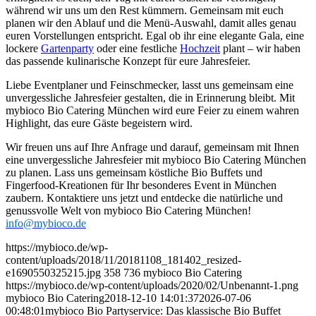
während wir uns um den Rest kümmern. Gemeinsam mit euch
planen wir den Ablauf und die Menü-Auswahl, damit alles genau
euren Vorstellungen entspricht. Egal ob ihr eine elegante Gala, eine
lockere
Gartenparty
oder eine festliche
Hochzeit
plant – wir haben
das passende kulinarische Konzept für eure Jahresfeier.
Liebe Eventplaner und Feinschmecker, lasst uns gemeinsam eine
unvergessliche Jahresfeier gestalten, die in Erinnerung bleibt. Mit
mybioco Bio Catering München wird eure Feier zu einem wahren
Highlight, das eure Gäste begeistern wird.
Wir freuen uns auf Ihre Anfrage und darauf, gemeinsam mit Ihnen
eine unvergessliche Jahresfeier mit mybioco Bio Catering München
zu planen. Lass uns gemeinsam köstliche Bio Buffets und
Fingerfood-Kreationen für Ihr besonderes Event in München
zaubern. Kontaktiere uns jetzt und entdecke die natürliche und
genussvolle Welt von mybioco Bio Catering München!
info@mybioco.de
https://mybioco.de/wp-
content/uploads/2018/11/20181108_181402_resized-
e1690550325215.jpg
358
736
mybioco Bio Catering
https://mybioco.de/wp-content/uploads/2020/02/Unbenannt-1.png
mybioco Bio Catering
2018-12-10 14:01:37
2026-07-06
00:48:01
mybioco Bio Partyservice: Das klassische Bio Buffet