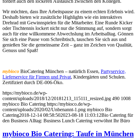
fördert auch den lockeren Austausch zwischen den Kollegen.
Wir möchten, dass Ihre Arbeitspause zu einem echten Erlebnis wird.
Deshalb bieten wir zusätzliche Highlights wie ein interaktives
Drehrad mit Gewinnspielen für die Mitarbeiter. Eine Runde Kicker
oder Tischtennis lockert nicht nur die Stimmung auf, sondern sorgt
auch für eine willkommene Abwechslung im Arbeitsalltag. Gönnen
Sie sich eine Pause vom Schreibtisch, tauschen Sie sich aus und
genießen Sie die gemeinsame Zeit – ganz im Zeichen von Qualität,
Genuss und Spaß!
mybioco
BioCatering München – natürlich Essen,
Partyservice,
Lieferservice für Firmen und Privat
, Kindergärten und Schulen.
Zertifiziert durch DE-006-Öko.
https://mybioco.de/wp-
content/uploads/2018/12/20181213_115111_resized.jpg
490
1008
mybioco Bio Catering
https://mybioco.de/wp-
content/uploads/2020/02/Unbenannt-1.png
mybioco Bio
Catering
2018-12-14 08:58:50
2023-08-18 11:03:12
Bio Catering für
den Business Alltag: Business Lunch Catering verwöhnt Ihr Büro
mybioco Bio Catering: Taufe in München