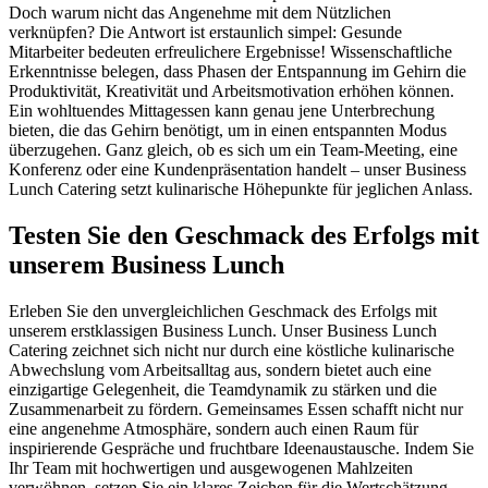
Doch warum nicht das Angenehme mit dem Nützlichen
verknüpfen? Die Antwort ist erstaunlich simpel: Gesunde
Mitarbeiter bedeuten erfreulichere Ergebnisse! Wissenschaftliche
Erkenntnisse belegen, dass Phasen der Entspannung im Gehirn die
Produktivität, Kreativität und Arbeitsmotivation erhöhen können.
Ein wohltuendes Mittagessen kann genau jene Unterbrechung
bieten, die das Gehirn benötigt, um in einen entspannten Modus
überzugehen. Ganz gleich, ob es sich um ein Team-Meeting, eine
Konferenz oder eine Kundenpräsentation handelt – unser Business
Lunch Catering setzt kulinarische Höhepunkte für jeglichen Anlass.
Testen Sie den Geschmack des Erfolgs mit
unserem Business Lunch
Erleben Sie den unvergleichlichen Geschmack des Erfolgs mit
unserem erstklassigen Business Lunch. Unser Business Lunch
Catering zeichnet sich nicht nur durch eine köstliche kulinarische
Abwechslung vom Arbeitsalltag aus, sondern bietet auch eine
einzigartige Gelegenheit, die Teamdynamik zu stärken und die
Zusammenarbeit zu fördern. Gemeinsames Essen schafft nicht nur
eine angenehme Atmosphäre, sondern auch einen Raum für
inspirierende Gespräche und fruchtbare Ideenaustausche. Indem Sie
Ihr Team mit hochwertigen und ausgewogenen Mahlzeiten
verwöhnen, setzen Sie ein klares Zeichen für die Wertschätzung