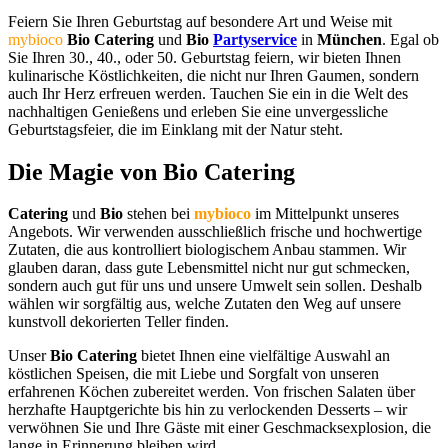
Feiern Sie Ihren Geburtstag auf besondere Art und Weise mit
mybioco
Bio Catering
und
Bio
Partyservice
in
München
. Egal ob
Sie Ihren 30., 40., oder 50. Geburtstag feiern, wir bieten Ihnen
kulinarische Köstlichkeiten, die nicht nur Ihren Gaumen, sondern
auch Ihr Herz erfreuen werden. Tauchen Sie ein in die Welt des
nachhaltigen Genießens und erleben Sie eine unvergessliche
Geburtstagsfeier, die im Einklang mit der Natur steht.
Die Magie von Bio Catering
Catering
und
Bio
stehen bei
mybioco
im Mittelpunkt unseres
Angebots. Wir verwenden ausschließlich frische und hochwertige
Zutaten, die aus kontrolliert biologischem Anbau stammen. Wir
glauben daran, dass gute Lebensmittel nicht nur gut schmecken,
sondern auch gut für uns und unsere Umwelt sein sollen. Deshalb
wählen wir sorgfältig aus, welche Zutaten den Weg auf unsere
kunstvoll dekorierten Teller finden.
Unser
Bio Catering
bietet Ihnen eine vielfältige Auswahl an
köstlichen Speisen, die mit Liebe und Sorgfalt von unseren
erfahrenen Köchen zubereitet werden. Von frischen Salaten über
herzhafte Hauptgerichte bis hin zu verlockenden Desserts – wir
verwöhnen Sie und Ihre Gäste mit einer Geschmacksexplosion, die
lange in Erinnerung bleiben wird.