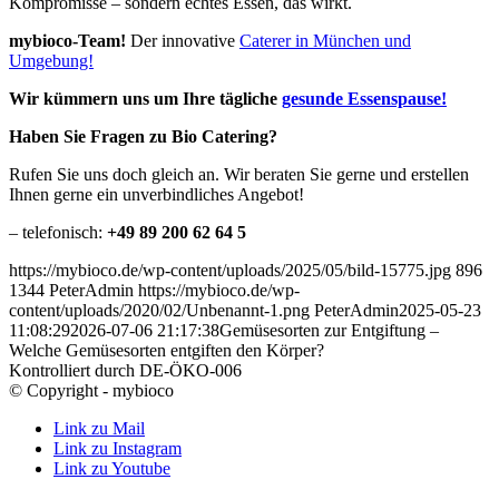
Kompromisse – sondern echtes Essen, das wirkt.
mybioco-Team!
Der innovative
Caterer in München und
Umgebung!
Wir kümmern uns um Ihre tägliche
gesunde Essenspause!
Haben Sie Fragen zu Bio Catering?
Rufen Sie uns doch gleich an. Wir beraten Sie gerne und erstellen
Ihnen gerne ein unverbindliches Angebot!
– telefonisch:
+49 89 200 62 64 5
https://mybioco.de/wp-content/uploads/2025/05/bild-15775.jpg
896
1344
PeterAdmin
https://mybioco.de/wp-
content/uploads/2020/02/Unbenannt-1.png
PeterAdmin
2025-05-23
11:08:29
2026-07-06 21:17:38
Gemüsesorten zur Entgiftung –
Welche Gemüsesorten entgiften den Körper?
Kontrolliert durch DE-ÖKO-006
© Copyright - mybioco
Link zu Mail
Link zu Instagram
Link zu Youtube