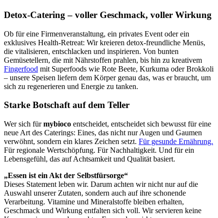
Detox-Catering – voller Geschmack, voller Wirkung
Ob für eine Firmenveranstaltung, ein privates Event oder ein
exklusives Health-Retreat: Wir kreieren detox-freundliche Menüs,
die vitalisieren, entschlacken und inspirieren. Von bunten
Gemüsetellern, die mit Nährstoffen prahlen, bis hin zu kreativem
Fingerfood
mit Superfoods wie Rote Beete, Kurkuma oder Brokkoli
– unsere Speisen liefern dem Körper genau das, was er braucht, um
sich zu regenerieren und Energie zu tanken.
Starke Botschaft auf dem Teller
Wer sich für
mybioco
entscheidet, entscheidet sich bewusst für eine
neue Art des Caterings: Eines, das nicht nur Augen und Gaumen
verwöhnt, sondern ein klares Zeichen setzt.
Für gesunde Ernährung.
Für regionale Wertschöpfung. Für Nachhaltigkeit. Und für ein
Lebensgefühl, das auf Achtsamkeit und Qualität basiert.
„Essen ist ein Akt der Selbstfürsorge“
Dieses Statement leben wir. Darum achten wir nicht nur auf die
Auswahl unserer Zutaten, sondern auch auf ihre schonende
Verarbeitung. Vitamine und Mineralstoffe bleiben erhalten,
Geschmack und Wirkung entfalten sich voll. Wir servieren keine