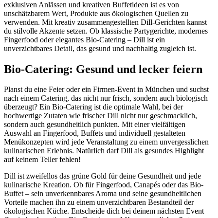
exklusiven Anlässen und kreativen Buffetideen ist es von
unschätzbarem Wert, Produkte aus ökologischen Quellen zu
verwenden. Mit kreativ zusammengestellten Dill-Gerichten kannst
du stilvolle Akzente setzen. Ob klassische Partygerichte, modernes
Fingerfood oder elegantes Bio-Catering – Dill ist ein
unverzichtbares Detail, das gesund und nachhaltig zugleich ist.
Bio-Catering: Gesund und lecker feiern
Planst du eine Feier oder ein Firmen-Event in München und suchst
nach einem Catering, das nicht nur frisch, sondern auch biologisch
überzeugt? Ein Bio-Catering ist die optimale Wahl, bei der
hochwertige Zutaten wie frischer Dill nicht nur geschmacklich,
sondern auch gesundheitlich punkten. Mit einer vielfältigen
Auswahl an Fingerfood, Buffets und individuell gestalteten
Menükonzepten wird jede Veranstaltung zu einem unvergesslichen
kulinarischen Erlebnis. Natürlich darf Dill als gesundes Highlight
auf keinem Teller fehlen!
Dill ist zweifellos das grüne Gold für deine Gesundheit und jede
kulinarische Kreation. Ob für Fingerfood, Canapés oder das Bio-
Buffet – sein unverkennbares Aroma und seine gesundheitlichen
Vorteile machen ihn zu einem unverzichtbaren Bestandteil der
ökologischen Küche. Entscheide dich bei deinem nächsten Event