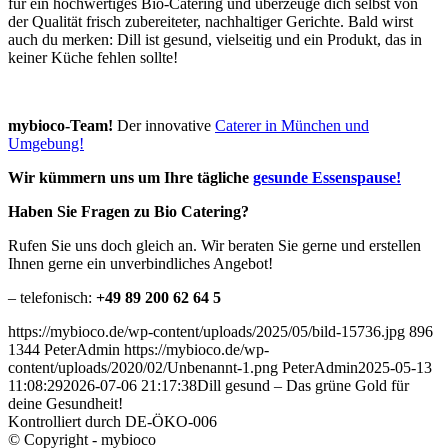
für ein hochwertiges Bio-Catering und überzeuge dich selbst von
der Qualität frisch zubereiteter, nachhaltiger Gerichte. Bald wirst
auch du merken: Dill ist gesund, vielseitig und ein Produkt, das in
keiner Küche fehlen sollte!
mybioco-Team!
Der innovative
Caterer in München und
Umgebung!
Wir kümmern uns um Ihre tägliche
gesunde Essenspause!
Haben Sie Fragen zu Bio Catering?
Rufen Sie uns doch gleich an. Wir beraten Sie gerne und erstellen
Ihnen gerne ein unverbindliches Angebot!
– telefonisch:
+49 89 200 62 64 5
https://mybioco.de/wp-content/uploads/2025/05/bild-15736.jpg
896
1344
PeterAdmin
https://mybioco.de/wp-
content/uploads/2020/02/Unbenannt-1.png
PeterAdmin
2025-05-13
11:08:29
2026-07-06 21:17:38
Dill gesund – Das grüne Gold für
deine Gesundheit!
Kontrolliert durch DE-ÖKO-006
© Copyright - mybioco