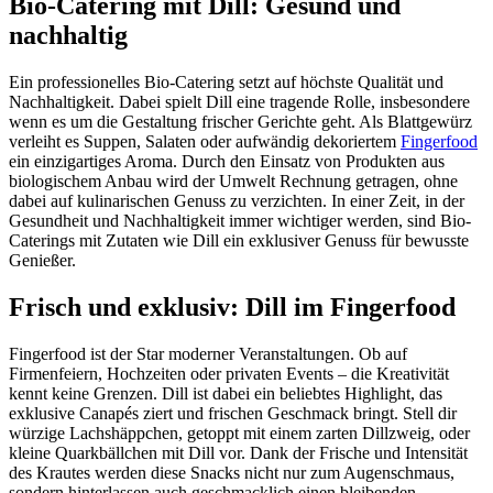
Bio-Catering mit Dill: Gesund und
nachhaltig
Ein professionelles Bio-Catering setzt auf höchste Qualität und
Nachhaltigkeit. Dabei spielt Dill eine tragende Rolle, insbesondere
wenn es um die Gestaltung frischer Gerichte geht. Als Blattgewürz
verleiht es Suppen, Salaten oder aufwändig dekoriertem
Fingerfood
ein einzigartiges Aroma. Durch den Einsatz von Produkten aus
biologischem Anbau wird der Umwelt Rechnung getragen, ohne
dabei auf kulinarischen Genuss zu verzichten. In einer Zeit, in der
Gesundheit und Nachhaltigkeit immer wichtiger werden, sind Bio-
Caterings mit Zutaten wie Dill ein exklusiver Genuss für bewusste
Genießer.
Frisch und exklusiv: Dill im Fingerfood
Fingerfood ist der Star moderner Veranstaltungen. Ob auf
Firmenfeiern, Hochzeiten oder privaten Events – die Kreativität
kennt keine Grenzen. Dill ist dabei ein beliebtes Highlight, das
exklusive Canapés ziert und frischen Geschmack bringt. Stell dir
würzige Lachshäppchen, getoppt mit einem zarten Dillzweig, oder
kleine Quarkbällchen mit Dill vor. Dank der Frische und Intensität
des Krautes werden diese Snacks nicht nur zum Augenschmaus,
sondern hinterlassen auch geschmacklich einen bleibenden