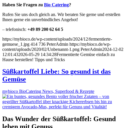
Haben Sie Fragen zu
Bio Catering
?
Rufen Sie uns doch gleich an. Wir beraten Sie gerne und erstellen
Ihnen gerne ein unverbindliches Angebot!
– telefonisch:
+49 89 200 62 64 5
https://mybioco.de/wp-content/uploads/2024/12/fermentierte-
gemuese_1.jpg
414
736
PeterAdmin
https://mybioco.de/wp-
content/uploads/2020/02/Unbenannt-1.png
PeterAdmin
2024-12-02
12:01:43
2026-05-29 14:34:28
Fermentierte Gemüse einfach zu
Hause herstellen! Tipps und Tricks
Süßkartoffel Liebe: So gesund ist das
Gemüse
mybioco BioCatering News, Superfood & Rezepte
Das Wunder der Süßkartoffel: Gesund
leben mit Genuss