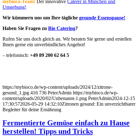
mybioco-Team!
Der innovative
Caterer in München und
Umgebung!
Wir kümmern uns um Ihre tägliche
gesunde Essenspause!
Haben Sie Fragen zu
Bio Catering
?
Rufen Sie uns doch gleich an. Wir beraten Sie gerne und erstellen
Ihnen gerne ein unverbindliches Angebot!
– telefonisch:
+49 89 200 62 64 5
https://mybioco.de/wp-content/uploads/2024/12/zitrone-
gesund_1.jpg
416
736
PeterAdmin
https://mybioco.de/wp-
content/uploads/2020/02/Unbenannt-1.png
PeterAdmin
2024-12-15
17:30:57
2026-05-29 14:32:10
Zitronen gesund: Ein unverzichtbarer
Begleiter für deine Ernährung
Fermentierte Gemüse einfach zu Hause
herstellen! Tipps und Tricks