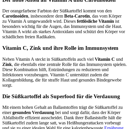
Der orangefarbene Farbton der Süßkartoffel kommt von den
Carotinoiden
, insbesondere dem
Beta-Carotin
, das vom Körper
zu Vitamin A umgewandelt wird. Dieses
fettlösliche Vitamin
ist
besonders wichtig für die Augen, das Immunsystem und die Haut.
Vitamin A wirkt als starkes Antioxidans und schützt den Körper vor
schädlichen freien Radikalen.
Vitamin C, Zink und ihre Rolle im Immunsystem
Neben Vitamin A steckt in Süßkartoffeln auch viel
Vitamin C
und
Zink
, die ebenfalls eine zentrale Rolle für das Immunsystem spielen.
Diese Kombination hilft, Entzündungen zu reduzieren und
Infektionen vorzubeugen. Vitamin C unterstützt zudem die
Kollagenbildung, die für straffe Haut und gesundes Bindegewebe
sorgt.
Die Süßkartoffel als Superfood für die Verdauung
Mit einem hohen Gehalt an Ballaststoffen trägt die Süßkartoffel zu
einer
gesunden Verdauung
bei und sorgt dafür, dass der Körper
Abfallstoffe effizient ausscheidet. Dank ihrer Ballaststoffe hält die
Süßkartoffel zudem lange satt, was Heißhungerattacken vorbeugt
und sie zu einer idealen Wahl für eine kalorienbewusste
Ernährung