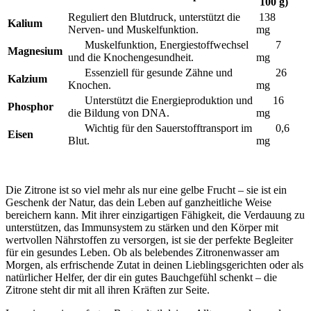
100 g)
Reguliert den Blutdruck, unterstützt die
138
Kalium
Nerven- und Muskelfunktion.
mg
Muskelfunktion, Energiestoffwechsel
7
Magnesium
und die Knochengesundheit.
mg
Essenziell für gesunde Zähne und
26
Kalzium
Knochen.
mg
Unterstützt die Energieproduktion und
16
Phosphor
die Bildung von DNA.
mg
Wichtig für den Sauerstofftransport im
0,6
Eisen
Blut.
mg
Die Zitrone ist so viel mehr als nur eine gelbe Frucht – sie ist ein
Geschenk der Natur, das dein Leben auf ganzheitliche Weise
bereichern kann. Mit ihrer einzigartigen Fähigkeit, die Verdauung zu
unterstützen, das Immunsystem zu stärken und den Körper mit
wertvollen Nährstoffen zu versorgen, ist sie der perfekte Begleiter
für ein gesundes Leben. Ob als belebendes Zitronenwasser am
Morgen, als erfrischende Zutat in deinen Lieblingsgerichten oder als
natürlicher Helfer, der dir ein gutes Bauchgefühl schenkt – die
Zitrone steht dir mit all ihren Kräften zur Seite.