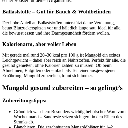
echter Booster für deinen Organismus.
Ballaststoffe – Gut für Bauch & Wohlbefinden
Der hohe Anteil an Ballaststoffen unterstützt deine Verdauung,
beugt Blutzuckerspitzen vor und hält dich lange satt. Ideal für alle,
die bewusst essen und ihre Darmgesundheit fördern wollen.
Kalorienarm, aber voller Leben
Mit gerade mal rund 20–30 kcal pro 100 g ist Mangold ein echtes
Leichtgewicht – dabei aber reich an Nährstoffen. Perfekt für alle, die
gesund genießen, ohne Kalorien zählen zu müssen. Ob beim
Abnehmen, Entgiften oder einfach als Teil einer ausgewogenen
Ernährung: Mangold zubereiten, lohnt sich immer.
Mangold gesund zubereiten – so gelingt’s
Zubereitungstipps:
Gründlich waschen: Besonders wichtig bei frischer Ware vom
Wochenmarkt – Sandreste setzen sich gern in den Rillen des
Strunks ab.
Blanchieren: Die geschnittenen Mangoldblätter für 1–2