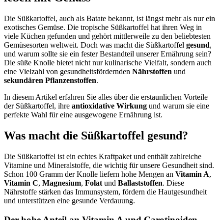
Die Süßkartoffel, auch als Batate bekannt, ist längst mehr als nur ein
exotisches Gemüse. Die tropische Süßkartoffel hat ihren Weg in
viele Küchen gefunden und gehört mittlerweile zu den beliebtesten
Gemüsesorten weltweit. Doch was macht die Süßkartoffel
gesund
,
und warum sollte sie ein fester Bestandteil unserer Ernährung sein?
Die süße Knolle bietet nicht nur kulinarische Vielfalt, sondern auch
eine Vielzahl von gesundheitsfördernden
Nährstoffen
und
sekundären Pflanzenstoffen
.
In diesem Artikel erfahren Sie alles über die erstaunlichen Vorteile
der Süßkartoffel, ihre
antioxidative Wirkung
und warum sie eine
perfekte Wahl für eine ausgewogene Ernährung ist.
Was macht die Süßkartoffel gesund?
Die Süßkartoffel ist ein echtes Kraftpaket und enthält zahlreiche
Vitamine und Mineralstoffe, die wichtig für unsere Gesundheit sind.
Schon 100 Gramm der Knolle liefern hohe Mengen an
Vitamin A
,
Vitamin C
,
Magnesium
,
Folat
und
Ballaststoffen
. Diese
Nährstoffe stärken das Immunsystem, fördern die Hautgesundheit
und unterstützen eine gesunde Verdauung.
Der hohe Anteil an Vitamin A und Carotinoiden