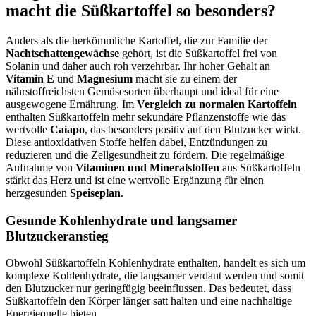
macht die Süßkartoffel so besonders?
Anders als die herkömmliche Kartoffel, die zur Familie der
Nachtschattengewächse
gehört, ist die Süßkartoffel frei von
Solanin und daher auch roh verzehrbar. Ihr hoher Gehalt an
Vitamin E
und
Magnesium
macht sie zu einem der
nährstoffreichsten Gemüsesorten überhaupt und ideal für eine
ausgewogene Ernährung. Im
Vergleich zu normalen Kartoffeln
enthalten Süßkartoffeln mehr sekundäre Pflanzenstoffe wie das
wertvolle
Caiapo
, das besonders positiv auf den Blutzucker wirkt.
Diese antioxidativen Stoffe helfen dabei, Entzündungen zu
reduzieren und die Zellgesundheit zu fördern. Die regelmäßige
Aufnahme von
Vitaminen und Mineralstoffen
aus Süßkartoffeln
stärkt das Herz und ist eine wertvolle Ergänzung für einen
herzgesunden
Speiseplan
.
Gesunde Kohlenhydrate und langsamer
Blutzuckeranstieg
Obwohl Süßkartoffeln Kohlenhydrate enthalten, handelt es sich um
komplexe Kohlenhydrate, die langsamer verdaut werden und somit
den Blutzucker nur geringfügig beeinflussen. Das bedeutet, dass
Süßkartoffeln den Körper länger satt halten und eine nachhaltige
Energiequelle bieten.