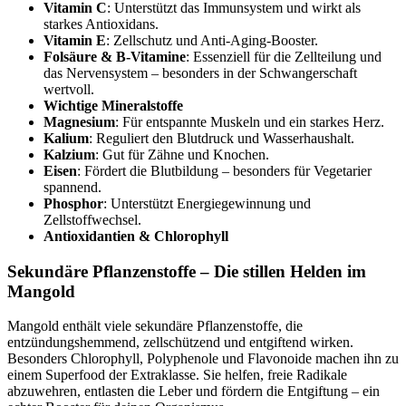
Vitamin C
: Unterstützt das Immunsystem und wirkt als
starkes Antioxidans.
Vitamin E
: Zellschutz und Anti-Aging-Booster.
Folsäure & B-Vitamine
: Essenziell für die Zellteilung und
das Nervensystem – besonders in der Schwangerschaft
wertvoll.
Wichtige Mineralstoffe
Magnesium
: Für entspannte Muskeln und ein starkes Herz.
Kalium
: Reguliert den Blutdruck und Wasserhaushalt.
Kalzium
: Gut für Zähne und Knochen.
Eisen
: Fördert die Blutbildung – besonders für Vegetarier
spannend.
Phosphor
: Unterstützt Energiegewinnung und
Zellstoffwechsel.
Antioxidantien & Chlorophyll
Sekundäre Pflanzenstoffe – Die stillen Helden im
Mangold
Mangold enthält viele sekundäre Pflanzenstoffe, die
entzündungshemmend, zellschützend und entgiftend wirken.
Besonders Chlorophyll, Polyphenole und Flavonoide machen ihn zu
einem Superfood der Extraklasse. Sie helfen, freie Radikale
abzuwehren, entlasten die Leber und fördern die Entgiftung – ein