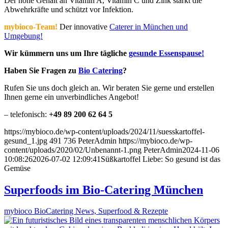
Der hohe Gehalt an Vitamin A, Vitamin C und Zink stärkt die
Abwehrkräfte und schützt vor Infektion.
mybioco-Team!
Der innovative
Caterer in München und
Umgebung!
Wir kümmern uns um Ihre tägliche
gesunde Essenspause!
Haben Sie Fragen zu
Bio Catering
?
Rufen Sie uns doch gleich an. Wir beraten Sie gerne und erstellen
Ihnen gerne ein unverbindliches Angebot!
– telefonisch:
+49 89 200 62 64 5
https://mybioco.de/wp-content/uploads/2024/11/suesskartoffel-
gesund_1.jpg
491
736
PeterAdmin
https://mybioco.de/wp-
content/uploads/2020/02/Unbenannt-1.png
PeterAdmin
2024-11-06
10:08:26
2026-07-02 12:09:41
Süßkartoffel Liebe: So gesund ist das
Gemüse
Superfoods im Bio-Catering München
mybioco BioCatering News, Superfood & Rezepte