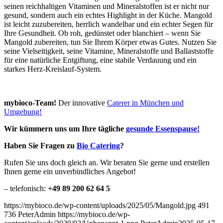
seinen reichhaltigen Vitaminen und Mineralstoffen ist er nicht nur
gesund, sondern auch ein echtes Highlight in der Küche. Mangold
ist leicht zuzubereiten, herrlich wandelbar und ein echter Segen für
Ihre Gesundheit. Ob roh, gedünstet oder blanchiert – wenn Sie
Mangold zubereiten, tun Sie Ihrem Körper etwas Gutes. Nutzen Sie
seine Vielseitigkeit, seine Vitamine, Mineralstoffe und Ballaststoffe
für eine natürliche Entgiftung, eine stabile Verdauung und ein
starkes Herz-Kreislauf-System.
mybioco-Team!
Der innovative
Caterer in München und
Umgebung!
Wir kümmern uns um Ihre tägliche
gesunde Essenspause!
Haben Sie Fragen zu
Bio Catering
?
Rufen Sie uns doch gleich an. Wir beraten Sie gerne und erstellen
Ihnen gerne ein unverbindliches Angebot!
– telefonisch:
+49 89 200 62 64 5
https://mybioco.de/wp-content/uploads/2025/05/Mangold.jpg
491
736
PeterAdmin
https://mybioco.de/wp-