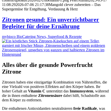
content/uploads/2020/02/Unbenannt-1.png
PeterAdmin
2025-05-17
11:08:29
2026-07-06 21:17:38
Mangold clever zubereiten – Das
Supergemüse für Entgiftung, Verdauung & Herz
Zitronen gesund: Ein unverzichtbarer
Begleiter für deine Ernährung
mybioco BioCatering News, Superfood & Rezepte
Alles über die gesunde Powerfrucht
Zitrone
Zitronen haben eine einzigartige Kombination von Nährstoffen, die
eine Vielzahl von positiven Effekten auf den Körper haben. Ihr
hoher Gehalt an
Vitamin C
unterstützt das
Immunsystem
, während
die in ihnen enthaltene
Zitronensäure
dabei hilft, Schadstoffe aus
dem Körper zu entfernen.
Die enthaltenen Antioxidantien neutralisieren
freie Radikale
, was