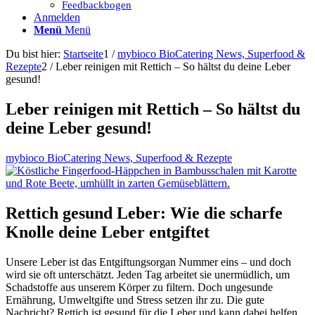
Feedbackbogen
Anmelden
Menü
Menü
Du bist hier:
Startseite
1
/
mybioco BioCatering News, Superfood &
Rezepte
2
/
Leber reinigen mit Rettich – So hältst du deine Leber
gesund!
Leber reinigen mit Rettich – So hältst du
deine Leber gesund!
mybioco BioCatering News, Superfood & Rezepte
Rettich gesund Leber: Wie die scharfe
Knolle deine Leber entgiftet
Unsere Leber ist das Entgiftungsorgan Nummer eins – und doch
wird sie oft unterschätzt. Jeden Tag arbeitet sie unermüdlich, um
Schadstoffe aus unserem Körper zu filtern. Doch ungesunde
Ernährung, Umweltgifte und Stress setzen ihr zu. Die gute
Nachricht? Rettich ist gesund für die Leber und kann dabei helfen,