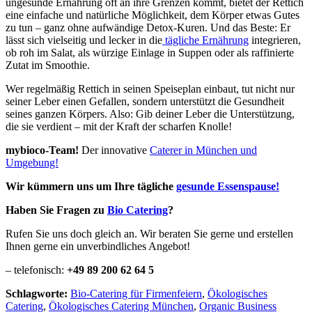
ungesunde Ernährung oft an ihre Grenzen kommt, bietet der Rettich
eine einfache und natürliche Möglichkeit, dem Körper etwas Gutes
zu tun – ganz ohne aufwändige Detox-Kuren. Und das Beste: Er
lässt sich vielseitig und lecker in die
tägliche Ernährung
integrieren,
ob roh im Salat, als würzige Einlage in Suppen oder als raffinierte
Zutat im Smoothie.
Wer regelmäßig Rettich in seinen Speiseplan einbaut, tut nicht nur
seiner Leber einen Gefallen, sondern unterstützt die Gesundheit
seines ganzen Körpers. Also: Gib deiner Leber die Unterstützung,
die sie verdient – mit der Kraft der scharfen Knolle!
mybioco-Team!
Der innovative
Caterer in München und
Umgebung!
Wir kümmern uns um Ihre tägliche
gesunde Essenspause!
Haben Sie Fragen zu
Bio Catering
?
Rufen Sie uns doch gleich an. Wir beraten Sie gerne und erstellen
Ihnen gerne ein unverbindliches Angebot!
– telefonisch:
+49 89 200 62 64 5
Schlagworte:
Bio-Catering für Firmenfeiern
,
Ökologisches
Catering
,
Ökologisches Catering München
,
Organic Business