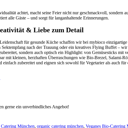
idualität achtet, macht seine Feier nicht nur geschmackvoll, sondern a
tiert alle Gäste – und sorgt für langanhaltende Erinnerungen.
eativität & Liebe zum Detail
 Leidenschaft für gesunde Küche schaffen wir bei mybioco einzigartige
n Sektempfang nach der Trauung oder ein kreatives Flying Buffet – wir b
 zubereitet, sondern auch optisch ein Highlight: von Gemüsesticks mit
bar mit kleinen, herzhaften Überraschungen wie Bio-Brezel, Salami-Rö
infach zubereitet und eignen sich sowohl für Vegetarier als auch für
!
nen gerne ein unverbindliches Angebot!
 Catering München
,
organic catering münchen
,
Veganes Bio-Catering