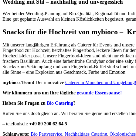
Wedding mit Stil – nachhaltig und unvergesslich
Wer bei der Wedding-Planung auf Bio-Qualität, Regionalität und Indiv
Eine gut geplante Auswahl an kleinen Köstlichkeiten begeistert, garan
Snacks für die Hochzeit von mybioco – Kr
Mit unserer langjährigen Erfahrung als Caterer für Events und unsere
Fingerfood zur Hochzeit, herzhaftes Fingerfood, leckere Ideen für de
Hochzeitsfeier passt. Unsere Fingerfood-Ideen sind nicht nur einfach
frischem Basilikum. Auch eine farbenfrohe Candybar oder eine salty 
Snacks zum Sektempfang und zum Fingerfood-Buffet sind schnell und e
alle Sinne – eine Explosion aus Geschmack, Farbe und Emotion.
mybioco-Team!
Der innovative
Caterer in München und Umgebung
Wir kümmern uns um Ihre tägliche
gesunde Essenspause!
Haben Sie Fragen zu
Bio Catering
?
Rufen Sie uns doch gleich an. Wir beraten Sie gerne und erstellen Ih
– telefonisch:
+49 89 200 62 64 5
Schlagworte:
Bio Partyservice
,
Nachhaltiges Catering
,
Ökologisches