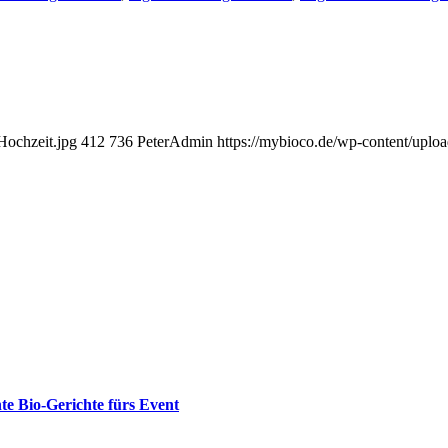
Hochzeit.jpg
412
736
PeterAdmin
https://mybioco.de/wp-content/upl
e Bio-Gerichte fürs Event