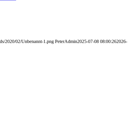
oads/2020/02/Unbenannt-1.png
PeterAdmin
2025-07-08 08:00:26
2026-