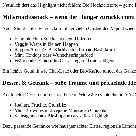
Natürlich darf das Highlight nicht fehlen: Die Hochzeitstorte – gerne 
Mitternachtssnack – wenn der Hunger zurückkommt
Nach Stunden des Feierns kommt bei vielen Gästen der Appetit wieder
Flammkuchen-Stücke aus dem Holzofen
Veggie-Wraps in kleinen Happen
Suppen-Shots (z. B. Kürbis oder Tomate-Basilikum)
Mini-Hotdogs oder Würstchenfingerfood
Wärmender Eintopf im Glas – regional und sättigend
Ein heißes Getränk wie Chai-Latte oder Bio-Kaffee rundet das Ganze
Dessert & Getränk – süße Träume und prickelnde Id
Auch beim Dessert darf es kreativ sein. Wie wäre es mit einem DIY-De
Joghurt, Früchte, Crumbles
Mini-Brownies und vegane Mousse au Chocolat
Selbstgemachtes Bio-Popcorn als süßes Highlight
Dazu passende Getränke wie hausgemachter Eistee, regionale Limona