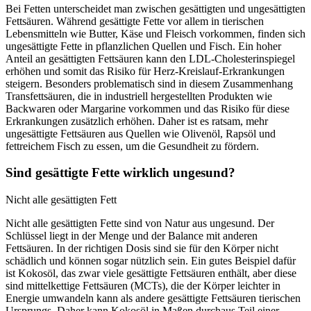
Bei Fetten unterscheidet man zwischen gesättigten und ungesättigten
Fettsäuren. Während gesättigte Fette vor allem in tierischen
Lebensmitteln wie Butter, Käse und Fleisch vorkommen, finden sich
ungesättigte Fette in pflanzlichen Quellen und Fisch. Ein hoher
Anteil an gesättigten Fettsäuren kann den LDL-Cholesterinspiegel
erhöhen und somit das Risiko für Herz-Kreislauf-Erkrankungen
steigern. Besonders problematisch sind in diesem Zusammenhang
Transfettsäuren, die in industriell hergestellten Produkten wie
Backwaren oder Margarine vorkommen und das Risiko für diese
Erkrankungen zusätzlich erhöhen. Daher ist es ratsam, mehr
ungesättigte Fettsäuren aus Quellen wie Olivenöl, Rapsöl und
fettreichem Fisch zu essen, um die Gesundheit zu fördern.
Sind gesättigte Fette wirklich ungesund?
Nicht alle gesättigten Fett
Nicht alle gesättigten Fette sind von Natur aus ungesund. Der
Schlüssel liegt in der Menge und der Balance mit anderen
Fettsäuren. In der richtigen Dosis sind sie für den Körper nicht
schädlich und können sogar nützlich sein. Ein gutes Beispiel dafür
ist Kokosöl, das zwar viele gesättigte Fettsäuren enthält, aber diese
sind mittelkettige Fettsäuren (MCTs), die der Körper leichter in
Energie umwandeln kann als andere gesättigte Fettsäuren tierischen
Ursprungs. Daher kann Kokosöl in Maßen durchaus Teil einer