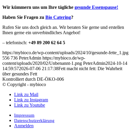
Wir kümmern uns um Ihre tägliche
gesunde Essenspause!
Haben Sie Fragen zu
Bio Catering
?
Rufen Sie uns doch gleich an. Wir beraten Sie gerne und erstellen
Ihnen gerne ein unverbindliches Angebot!
– telefonisch:
+49 89 200 62 64 5
https://mybioco.de/wp-content/uploads/2024/10/gesunde-fette_1.jpg
556
736
PeterAdmin
https://mybioco.de/wp-
content/uploads/2020/02/Unbenannt-1.png
PeterAdmin
2024-10-14
14:59:57
2026-07-06 21:17:38
Fett macht nicht fett: Die Wahrheit
über gesundes Fett
Kontrolliert durch DE-ÖKO-006
© Copyright - mybioco
Link zu Mail
Link zu Instagram
Link zu Youtube
Impressum
Datenschutzerklärung
Anmelden