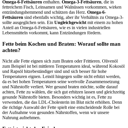
Omega-6-Fettsäuren
enthalten.
Omega-3-Fettsäuren
, die in
fettreichem Fisch, Leinsamen und Walnüssen vorkommen, wirken
entzündungshemmend und schützen das Herz.
Omega-6-
Fettsäuren
sind ebenfalls wichtig, aber ihr Verhältnis zu Omega-3-
sollte ausgeglichen sein. Ein
Ungleichgewicht
mit einem zu hohen
Anteil an Omega-6-Fettsäuren, wie es in vielen industriellen
Lebensmitteln vorkommt, kann Entzündungen fördern.
Fette beim Kochen und Braten: Worauf sollte man
achten?
Nicht alle Fette eignen sich zum Braten oder Frittieren. Olivenöl
zum Beispiel ist bei mittleren Temperaturen ideal, während Kokosöl
und Rapsöl hitzebeständiger sind und sich besser für hohe
Temperaturen eignen. Leinöl hingegen sollte nicht erhitzt werden,
da es bei hohen Temperaturen seine wertvolle Zusammensetzung
und Nährstoffe verliert. Wer gesund braten möchte, sollte darauf
achten, Fette zu wählen, die sich gut erhitzen lassen und gleichzeitig
gesunde Nährstoffe bieten. Besonders wichtig ist es, Fette zu
verwenden, die das LDL-Cholesterin im Blut nicht erhöhen. Denn
die richtige Auswahl der Fette spielt eine entscheidende Rolle bei
der Aufnahme von gesunden Nährstoffen, wenn wir unsere
Nahrung aufnehmen.