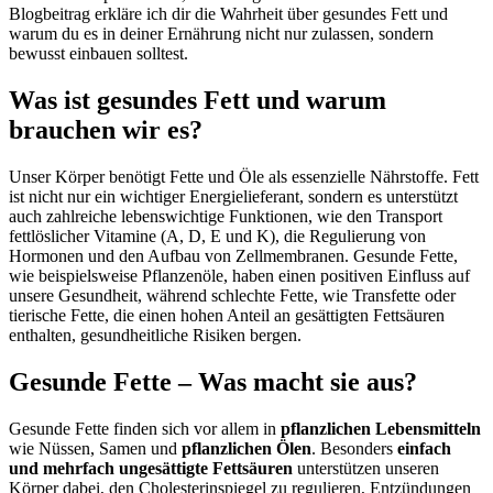
Blogbeitrag erkläre ich dir die Wahrheit über gesundes Fett und
warum du es in deiner Ernährung nicht nur zulassen, sondern
bewusst einbauen solltest.
Was ist gesundes Fett und warum
brauchen wir es?
Unser Körper benötigt Fette und Öle als essenzielle Nährstoffe. Fett
ist nicht nur ein wichtiger Energielieferant, sondern es unterstützt
auch zahlreiche lebenswichtige Funktionen, wie den Transport
fettlöslicher Vitamine (A, D, E und K), die Regulierung von
Hormonen und den Aufbau von Zellmembranen. Gesunde Fette,
wie beispielsweise Pflanzenöle, haben einen positiven Einfluss auf
unsere Gesundheit, während schlechte Fette, wie Transfette oder
tierische Fette, die einen hohen Anteil an gesättigten Fettsäuren
enthalten, gesundheitliche Risiken bergen.
Gesunde Fette – Was macht sie aus?
Gesunde Fette finden sich vor allem in
pflanzlichen Lebensmitteln
wie Nüssen, Samen und
pflanzlichen Ölen
. Besonders
einfach
und mehrfach ungesättigte Fettsäuren
unterstützen unseren
Körper dabei, den Cholesterinspiegel zu regulieren, Entzündungen