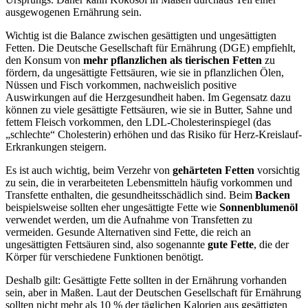
ausgewogenen Ernährung sein.
Wichtig ist die Balance zwischen gesättigten und ungesättigten
Fetten. Die Deutsche Gesellschaft für Ernährung (DGE) empfiehlt,
den Konsum von
mehr pflanzlichen als tierischen Fetten
zu
fördern, da ungesättigte Fettsäuren, wie sie in pflanzlichen Ölen,
Nüssen und Fisch vorkommen, nachweislich positive
Auswirkungen auf die Herzgesundheit haben. Im Gegensatz dazu
können zu viele gesättigte Fettsäuren, wie sie in Butter, Sahne und
fettem Fleisch vorkommen, den LDL-Cholesterinspiegel (das
„schlechte“ Cholesterin) erhöhen und das Risiko für Herz-Kreislauf-
Erkrankungen steigern.
Es ist auch wichtig, beim Verzehr von
gehärteten Fetten
vorsichtig
zu sein, die in verarbeiteten Lebensmitteln häufig vorkommen und
Transfette enthalten, die gesundheitsschädlich sind. Beim
Backen
beispielsweise sollten eher ungesättigte Fette wie
Sonnenblumenöl
verwendet werden, um die Aufnahme von Transfetten zu
vermeiden. Gesunde Alternativen sind Fette, die reich an
ungesättigten Fettsäuren sind, also sogenannte
gute Fette
, die der
Körper für verschiedene Funktionen benötigt.
Deshalb gilt: Gesättigte Fette sollten in der Ernährung vorhanden
sein, aber in Maßen. Laut der Deutschen Gesellschaft für Ernährung
sollten nicht mehr als 10 % der täglichen Kalorien aus gesättigten