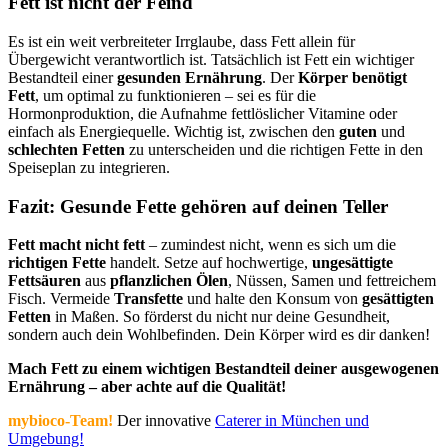
Fett ist nicht der Feind
Es ist ein weit verbreiteter Irrglaube, dass Fett allein für
Übergewicht verantwortlich ist. Tatsächlich ist Fett ein wichtiger
Bestandteil einer
gesunden Ernährung
. Der
Körper benötigt
Fett
, um optimal zu funktionieren – sei es für die
Hormonproduktion, die Aufnahme fettlöslicher Vitamine oder
einfach als Energiequelle. Wichtig ist, zwischen den
guten
und
schlechten Fetten
zu unterscheiden und die richtigen Fette in den
Speiseplan zu integrieren.
Fazit: Gesunde Fette gehören auf deinen Teller
Fett macht nicht fett
– zumindest nicht, wenn es sich um die
richtigen Fette
handelt. Setze auf hochwertige,
ungesättigte
Fettsäuren
aus
pflanzlichen Ölen
, Nüssen, Samen und fettreichem
Fisch. Vermeide
Transfette
und halte den Konsum von
gesättigten
Fetten
in Maßen. So förderst du nicht nur deine Gesundheit,
sondern auch dein Wohlbefinden. Dein Körper wird es dir danken!
Mach Fett zu einem wichtigen Bestandteil deiner ausgewogenen
Ernährung – aber achte auf die Qualität!
mybioco-Team!
Der innovative
Caterer in München und
Umgebung!