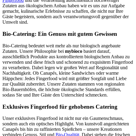
Fingerfood
und die Verarbeitung ausschließlich hochwertiger
Zutaten aus ökologischem Anbau haben wir es uns zur Aufgabe
gemacht, kulinarische Erlebnisse zu schaffen, die nicht nur Ihre
Gäste begeistern, sondern auch verantwortungsvoll gegenüber der
Umwelt sind.
Bio-Catering: Ein Genuss mit gutem Gewissen
Bio-Catering bedeutet weit mehr als nur biologisch angebaute
Zutaten. Unsere Philosophie bei
mybioco
basiert darauf,
ausschließlich Produkte aus kontrolliertem biologischem Anbau zu
verwenden und diese frisch und schonend zu exquisitem Fingerfood
zu verarbeiten. Dabei legen wir großen Wert auf Regionalität und
Nachhaltigkeit. Ob Canapés, kleine Sandwiches oder warme
Häppchen: Jedes Fingerfood wird mit größter Sorgfalt und Liebe
zur Qualität zubereitet. Unsere Zutaten stammen von regionalen
Bio-Bauernhöfen, die höchste ökologische Standards erfüllen,
sodass Sie und Ihre Gäste den Unterschied schmecken.
Exklusives Fingerfood für gehobenes Catering
Unser exklusives Fingerfood ist nicht nur ein Gaumenschmaus,
sondern auch ein optisches Highlight. Von kunstvoll angerichteten
Canapés bis hin zu raffinierten Spießchen – unsere Kreationen
verbinden Genuss, Stil und
Bio-Qualität
. Dabei stehen die frischen