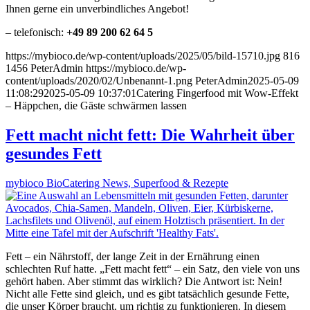
Ihnen gerne ein unverbindliches Angebot!
– telefonisch:
+49 89 200 62 64 5
https://mybioco.de/wp-content/uploads/2025/05/bild-15710.jpg
816
1456
PeterAdmin
https://mybioco.de/wp-
content/uploads/2020/02/Unbenannt-1.png
PeterAdmin
2025-05-09
11:08:29
2025-05-09 10:37:01
Catering Fingerfood mit Wow-Effekt
– Häppchen, die Gäste schwärmen lassen
Fett macht nicht fett: Die Wahrheit über
gesundes Fett
mybioco BioCatering News, Superfood & Rezepte
Fett – ein Nährstoff, der lange Zeit in der Ernährung einen
schlechten Ruf hatte. „Fett macht fett“ – ein Satz, den viele von uns
gehört haben. Aber stimmt das wirklich? Die Antwort ist: Nein!
Nicht alle Fette sind gleich, und es gibt tatsächlich gesunde Fette,
die unser Körper braucht, um richtig zu funktionieren. In diesem