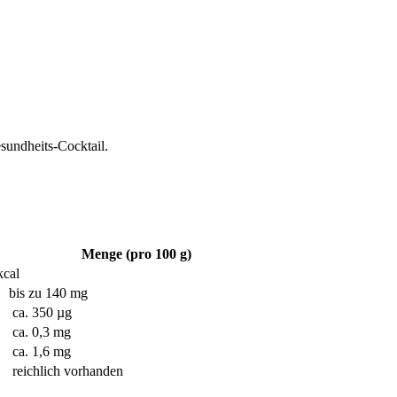
sundheits-Cocktail.
Menge (pro 100 g)
kcal
u 140 mg
350 µg
0,3 mg
1,6 mg
ich vorhanden