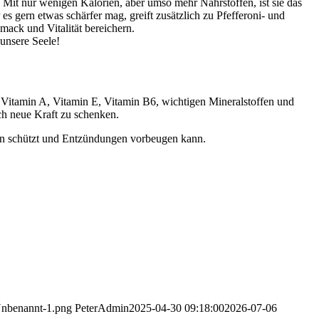
. Mit nur wenigen Kalorien, aber umso mehr Nährstoffen, ist sie das
s gern etwas schärfer mag, greift zusätzlich zu Pfefferoni- und
mack und Vitalität bereichern.
unsere Seele!
 C, Vitamin A, Vitamin E, Vitamin B6, wichtigen Mineralstoffen und
ch neue Kraft zu schenken.
llen schützt und Entzündungen vorbeugen kann.
Unbenannt-1.png
PeterAdmin
2025-04-30 09:18:00
2026-07-06