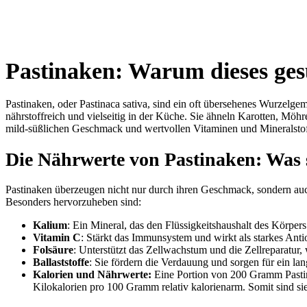
Pastinaken: Warum dieses ges
Pastinaken, oder Pastinaca sativa, sind ein oft übersehenes Wurzelgem
nährstoffreich und vielseitig in der Küche. Sie ähneln Karotten, Möhre
mild-süßlichen Geschmack und wertvollen Vitaminen und Mineralstoff
Die Nährwerte von Pastinaken: Was s
Pastinaken überzeugen nicht nur durch ihren Geschmack, sondern auch
Besonders hervorzuheben sind:
Kalium
: Ein Mineral, das den Flüssigkeitshaushalt des Körpers
Vitamin C
: Stärkt das Immunsystem und wirkt als starkes Anti
Folsäure
: Unterstützt das Zellwachstum und die Zellreparatur,
Ballaststoffe
: Sie fördern die Verdauung und sorgen für ein la
Kalorien und Nährwerte:
Eine Portion von 200 Gramm Pastina
Kilokalorien pro 100 Gramm relativ kalorienarm. Somit sind sie