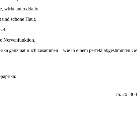
, wirkt antioxidativ.
ft und schöne Haut.
sel.
ie Nervenfunktion.
rika ganz natürlich zusammen – wie in einem perfekt abgestimmten Ge
paprika:
t
ca. 20–30 
bis z
ca. 
ca. 
ca. 
reichl