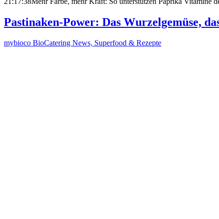
21:17:38
Mehr Farbe, mehr Kraft: So unterstützen Paprika Vitamine 
Pastinaken-Power: Das Wurzelgemüse, das
mybioco BioCatering News, Superfood & Rezepte