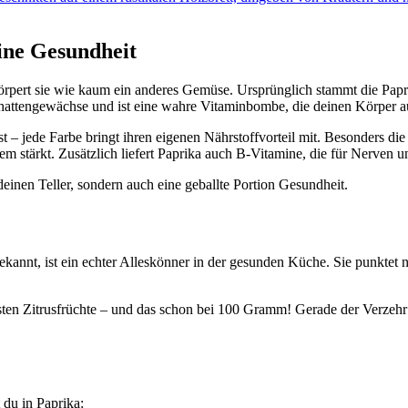
ine Gesundheit
körpert sie wie kaum ein anderes Gemüse. Ursprünglich stammt die Papr
chattengewächse und ist eine wahre Vitaminbombe, die deinen Körper auf
ifst – jede Farbe bringt ihren eigenen Nährstoffvorteil mit. Besonders
m stärkt. Zusätzlich liefert Paprika auch B-Vitamine, die für Nerven u
 deinen Teller, sondern auch eine geballte Portion Gesundheit.
nnt, ist ein echter Alleskönner in der gesunden Küche. Sie punktet 
isten Zitrusfrüchte – und das schon bei 100 Gramm! Gerade der Verzehr
 du in Paprika: