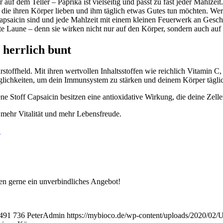
uf dem Teller – Paprika ist vielseitig und passt zu fast jeder Mahlzeit
die ihren Körper lieben und ihm täglich etwas Gutes tun möchten. Wer e
 Capsaicin sind und jede Mahlzeit mit einem kleinen Feuerwerk an Gesch
e Laune – denn sie wirken nicht nur auf den Körper, sondern auch auf 
 herrlich bunt
hrstoffheld. Mit ihren wertvollen Inhaltsstoffen wie reichlich Vitamin
Möglichkeiten, um dein Immunsystem zu stärken und deinem Körper tägli
tene Stoff Capsaicin besitzen eine antioxidative Wirkung, die deine Ze
 mehr Vitalität und mehr Lebensfreude.
!
nen gerne ein unverbindliches Angebot!
491
736
PeterAdmin
https://mybioco.de/wp-content/uploads/2020/02/