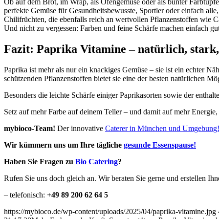
Ob auf dem Brot, im Wrap, als Ofengemüse oder als bunter Farbtupfer a
perfekte Gemüse für Gesundheitsbewusste, Sportler oder einfach alle, 
Chilifrüchten, die ebenfalls reich an wertvollen Pflanzenstoffen wie
Und nicht zu vergessen: Farben und feine Schärfe machen einfach gut
Fazit: Paprika Vitamine – natürlich, stark,
Paprika ist mehr als nur ein knackiges Gemüse – sie ist ein echter Nä
schützenden Pflanzenstoffen bietet sie eine der besten natürlichen 
Besonders die leichte Schärfe einiger Paprikasorten sowie der enthal
Setz auf mehr Farbe auf deinem Teller – und damit auf mehr Energie,
mybioco-Team!
Der innovative
Caterer in München und Umgebung
Wir kümmern uns um Ihre tägliche
gesunde Essenspause!
Haben Sie Fragen zu
Bio Catering
?
Rufen Sie uns doch gleich an. Wir beraten Sie gerne und erstellen Ih
– telefonisch:
+49 89 200 62 64 5
https://mybioco.de/wp-content/uploads/2025/04/paprika-vitamine.jpg