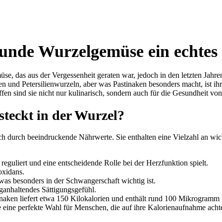
unde Wurzelgemüse ein echtes 
üse, das aus der Vergessenheit geraten war, jedoch in den letzten Jahre
n und Petersilienwurzeln, aber was Pastinaken besonders macht, ist ihre
en sind sie nicht nur kulinarisch, sondern auch für die Gesundheit v
teckt in der Wurzel?
 durch beeindruckende Nährwerte. Sie enthalten eine Vielzahl an wich
 reguliert und eine entscheidende Rolle bei der Herzfunktion spielt.
oxidans.
 was besonders in der Schwangerschaft wichtig ist.
nganhaltendes Sättigungsgefühl.
ken liefert etwa 150 Kilokalorien und enthält rund 100 Mikrogramm Fo
 eine perfekte Wahl für Menschen, die auf ihre Kalorienaufnahme achten