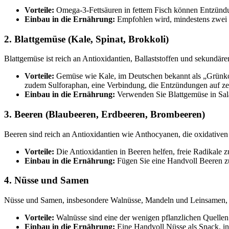
Vorteile:
Omega-3-Fettsäuren in fettem Fisch können Entzünd
Einbau in die Ernährung:
Empfohlen wird, mindestens zwei Po
2. Blattgemüse (Kale, Spinat, Brokkoli)
Blattgemüse ist reich an Antioxidantien, Ballaststoffen und sekundä
Vorteile:
Gemüse wie Kale, im Deutschen bekannt als „Grünkoh
zudem Sulforaphan, eine Verbindung, die Entzündungen auf ze
Einbau in die Ernährung:
Verwenden Sie Blattgemüse in Sala
3. Beeren (Blaubeeren, Erdbeeren, Brombeeren)
Beeren sind reich an Antioxidantien wie Anthocyanen, die oxidativen
Vorteile:
Die Antioxidantien in Beeren helfen, freie Radikale 
Einbau in die Ernährung:
Fügen Sie eine Handvoll Beeren zu
4. Nüsse und Samen
Nüsse und Samen, insbesondere Walnüsse, Mandeln und Leinsamen, si
Vorteile:
Walnüsse sind eine der wenigen pflanzlichen Quellen 
Einbau in die Ernährung:
Eine Handvoll Nüsse als Snack, in 