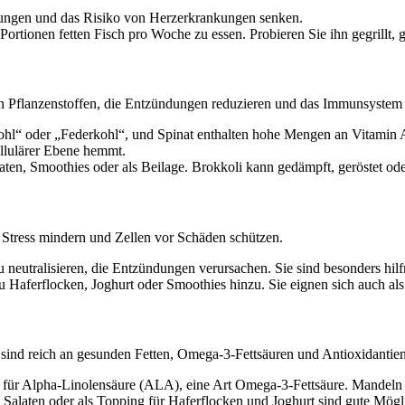
ungen und das Risiko von Herzerkrankungen senken.
rtionen fetten Fisch pro Woche zu essen. Probieren Sie ihn gegrillt, 
ren Pflanzenstoffen, die Entzündungen reduzieren und das Immunsystem 
l“ oder „Federkohl“, und Spinat enthalten hohe Mengen an Vitamin A,
llulärer Ebene hemmt.
ten, Smoothies oder als Beilage. Brokkoli kann gedämpft, geröstet od
 Stress mindern und Zellen vor Schäden schützen.
zu neutralisieren, die Entzündungen verursachen. Sie sind besonders hi
 Haferflocken, Joghurt oder Smoothies hinzu. Sie eignen sich auch al
nd reich an gesunden Fetten, Omega-3-Fettsäuren und Antioxidantien,
für Alpha-Linolensäure (ALA), eine Art Omega-3-Fettsäure. Mandeln si
Salaten oder als Topping für Haferflocken und Joghurt sind gute Mögl