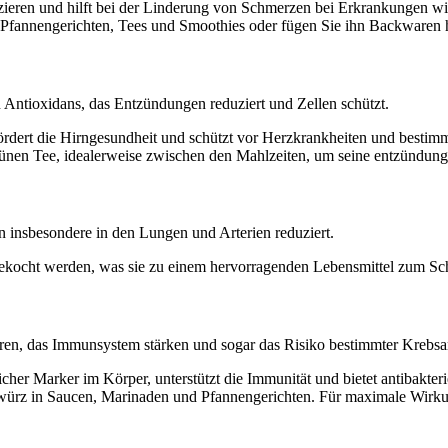
ren und hilft bei der Linderung von Schmerzen bei Erkrankungen wie 
Pfannengerichten, Tees und Smoothies oder fügen Sie ihn Backwaren 
n Antioxidans, das Entzündungen reduziert und Zellen schützt.
ördert die Hirngesundheit und schützt vor Herzkrankheiten und bestim
rünen Tee, idealerweise zwischen den Mahlzeiten, um seine entzündun
 insbesondere in den Lungen und Arterien reduziert.
ocht werden, was sie zu einem hervorragenden Lebensmittel zum Sch
en, das Immunsystem stärken und sogar das Risiko bestimmter Krebsa
er Marker im Körper, unterstützt die Immunität und bietet antibakterie
rz in Saucen, Marinaden und Pfannengerichten. Für maximale Wirkun