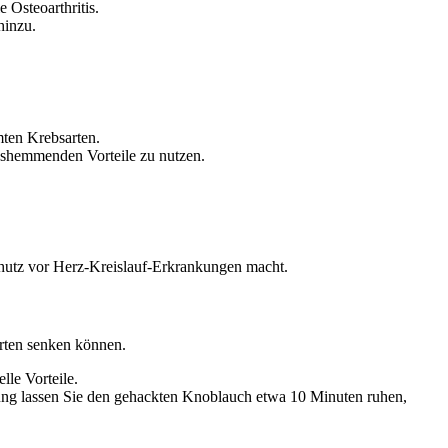
Osteoarthritis.
hinzu.
mten Krebsarten.
gshemmenden Vorteile zu nutzen.
utz vor Herz-Kreislauf-Erkrankungen macht.
rten senken können.
lle Vorteile.
g lassen Sie den gehackten Knoblauch etwa 10 Minuten ruhen,