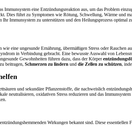
st das Immunsystem eine Entzündungsreaktion aus, um das Problem ein
hickt. Dies führt zu Symptomen wie Rötung, Schwellung, Wärme und ma
m Ihr Immunsystem zu unterstützen und den Heilungsprozess optimal zu
n wie eine ungesunde Ernährung, übermäßigen Stress oder Rauchen a
 Syndrom in Verbindung gebracht. Eine bewusste Auswahl von Lebensm
 ungesunde Gewohnheiten führen dazu, dass der Körper
entzündungsf
zu beitragen,
Schmerzen zu lindern
und
die Zellen zu schützen
, ind
helfen
ttsäuren und sekundäre Pflanzenstoffe, die nachweislich entzündungs
ale neutralisieren, oxidativen Stress reduzieren und das Immunsystem
ken.
rken entzündungshemmenden Wirkungen bekannt sind. Diese essentiellen 