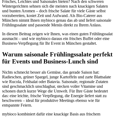
Frisches, Leichtes und Saisonales bieten? Nach den schweren
Wintergerichten sehnen sich die meisten nach knackigen Salaten
und bunten Aromen – doch frische Salate für viele Gäste selbst
vorzubereiten, kostet Zeit und Aufwand. Als Bio-Caterer aus
München nimmt Ihnen mybioco genau das ab und liefert saisonale
Frühlingssalate und passende Menüs direkt zu Ihrem Anlass.
In diesem Beitrag zeigen wir Ihnen, was einen guten Frühlingssalat
ausmacht – und wie mybioco daraus ein frisches Buffet oder eine
Business-Verpflegung für Ihr Event in München gestaltet.
Warum saisonale Frühlingssalate perfekt
für Events und Business-Lunch sind
Nichts schmeckt besser als Gemüse, das gerade Saison hat:
Radieschen, grüner Spargel, junge Kartoffeln und zarte Blattsalate
wie Rucola, Feldsalat oder Batavia. Saisonale, regionale Zutaten
sind geschmacklich unschlagbar, stecken voller Vitamine und
schonen durch kurze Wege die Umwelt. Für Ihre Gäste bedeutet
das: eine leichte, frische Verpflegung, die Energie liefert statt zu
beschweren – ideal für produktive Meetings ebenso wie für
entspannte Feiern.
mybioco kombiniert dafür eine knackige Basis aus frischem