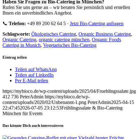
Haben Sie Fragen zu Bio-Catering in München?
Rufen Sie uns gerne an – wir beraten Sie persönlich und erstellen
Ihnen ein unverbindliches Angebot.
📞
Telefon:
+49 89 200 62 64 5 ·
Jetzt Bio-Catering anfragen
Schlagworte:
Ökologisches Catering
,
Organic Business Catering
,
Organic Catering
,
organic catering münchen
,
Organic Foods
Catering in Munich
,
Vegetarisches Bio-Catering
Eintrag teilen
Teilen auf WhatsApp
Teilen auf LinkedIn
Per E-Mail teilen
https://mybioco.de/wp-content/uploads/2025/04/Fruehlingssalate.jpg
412
736
PeterAdmin
https://mybioco.de/wp-
content/uploads/2020/02/Unbenannt-1.png
PeterAdmin
2025-04-15
22:47:45
2026-07-05 23:12:53
Frühlingssalate & Bio-Catering
München für Events
Das könnte Dich auch interessieren