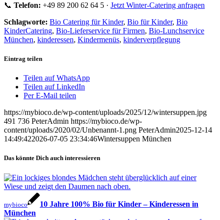
📞
Telefon:
+49 89 200 62 64 5 ·
Jetzt Winter-Catering anfragen
Schlagworte:
Bio Catering für Kinder
,
Bio für Kinder
,
Bio
KinderCatering
,
Bio-Lieferservice für Firmen
,
Bio-Lunchservice
München
,
kinderessen
,
Kindermenüs
,
kinderverpflegung
Eintrag teilen
Teilen auf WhatsApp
Teilen auf LinkedIn
Per E-Mail teilen
https://mybioco.de/wp-content/uploads/2025/12/wintersuppen.jpg
491
736
PeterAdmin
https://mybioco.de/wp-
content/uploads/2020/02/Unbenannt-1.png
PeterAdmin
2025-12-14
14:49:42
2026-07-05 23:34:46
Wintersuppen München
Das könnte Dich auch interessieren
10 Jahre 100% Bio für Kinder – Kinderessen in
mybioco
München