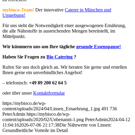
mybioco-Team!
Der innovative
Caterer in München und
Umgebung!
Für uns steht die Notwendigkeit einer ausgewogenen Ernährung,
die alle Nährstoffe in ausreichenden Mengen bereitstellt, im
Mittelpunkt.
Wir kümmern uns um Ihre tägliche
gesunde Essenspause!
Haben Sie Fragen zu
Bio Catering
?
Rufen Sie uns doch gleich an. Wir beraten Sie gerne und erstellen
Ihnen gerne ein unverbindliches Angebot!
– telefonisch:
+49 89 200 62 64 5
oder über unser
Kontaktformular
https://mybioco.de/wp-
content/uploads/2024/04/Linsen_Ernaehrung_1.jpg
491
736
PeterAdmin
https://mybioco.de/wp-
content/uploads/2020/02/Unbenannt-1.png
PeterAdmin
2024-04-12
11:04:16
2026-07-06 21:17:38
Die Nährwerte von Linsen:
Gesundheitliche Vorteile im Detail