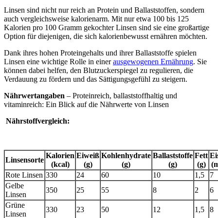
Linsen sind nicht nur reich an Protein und Ballaststoffen, sondern
auch vergleichsweise kalorienarm. Mit nur etwa 100 bis 125
Kalorien pro 100 Gramm gekochter Linsen sind sie eine großartige
Option für diejenigen, die sich kalorienbewusst ernähren möchten.
Dank ihres hohen Proteingehalts und ihrer Ballaststoffe spielen
Linsen eine wichtige Rolle in einer
ausgewogenen Ernährung
. Sie
können dabei helfen, den Blutzuckerspiegel zu regulieren, die
Verdauung zu fördern und das Sättigungsgefühl zu steigern.
Nährwertangaben
– Proteinreich, ballaststoffhaltig und
vitaminreich: Ein Blick auf die Nährwerte von Linsen
Nährstoffvergleich:
Kalorien
Eiweiß
Kohlenhydrate
Ballaststoffe
Fett
Ei
Linsensorte
(kcal)
(g)
(g)
(g)
(g)
(
Rote Linsen
330
24
60
10
1,5
7
Gelbe
350
25
55
8
2
6
Linsen
Grüne
330
23
50
12
1,5
8
Linsen