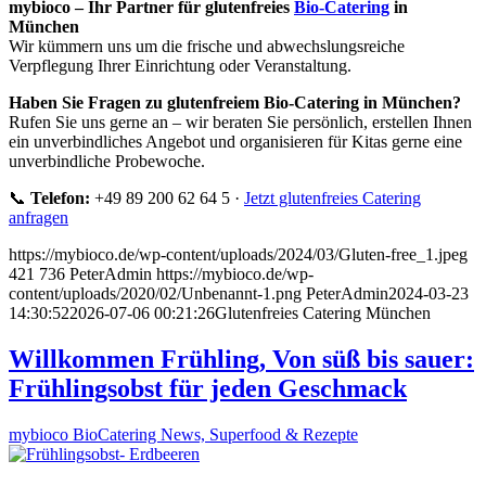
mybioco – Ihr Partner für glutenfreies
Bio-Catering
in
München
Wir kümmern uns um die frische und abwechslungsreiche
Verpflegung Ihrer Einrichtung oder Veranstaltung.
Haben Sie Fragen zu glutenfreiem Bio-Catering in München?
Rufen Sie uns gerne an – wir beraten Sie persönlich, erstellen Ihnen
ein unverbindliches Angebot und organisieren für Kitas gerne eine
unverbindliche Probewoche.
📞
Telefon:
+49 89 200 62 64 5 ·
Jetzt glutenfreies Catering
anfragen
https://mybioco.de/wp-content/uploads/2024/03/Gluten-free_1.jpeg
421
736
PeterAdmin
https://mybioco.de/wp-
content/uploads/2020/02/Unbenannt-1.png
PeterAdmin
2024-03-23
14:30:52
2026-07-06 00:21:26
Glutenfreies Catering München
Willkommen Frühling, Von süß bis sauer:
Frühlingsobst für jeden Geschmack
mybioco BioCatering News, Superfood & Rezepte