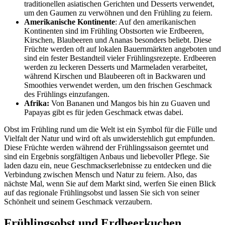
traditionellen asiatischen Gerichten und Desserts verwendet,
um den Gaumen zu verwöhnen und den Frühling zu feiern.
Amerikanische Kontinente
: Auf den amerikanischen
Kontinenten sind im Frühling Obstsorten wie Erdbeeren,
Kirschen, Blaubeeren und Ananas besonders beliebt. Diese
Früchte werden oft auf lokalen Bauernmärkten angeboten und
sind ein fester Bestandteil vieler Frühlingsrezepte. Erdbeeren
werden zu leckeren Desserts und Marmeladen verarbeitet,
während Kirschen und Blaubeeren oft in Backwaren und
Smoothies verwendet werden, um den frischen Geschmack
des Frühlings einzufangen.
Afrika:
Von Bananen und Mangos bis hin zu Guaven und
Papayas gibt es für jeden Geschmack etwas dabei.
Obst im Frühling rund um die Welt ist ein Symbol für die Fülle und
Vielfalt der Natur und wird oft als unwiderstehlich gut empfunden.
Diese Früchte werden während der Frühlingssaison geerntet und
sind ein Ergebnis sorgfältigen Anbaus und liebevoller Pflege. Sie
laden dazu ein, neue Geschmackserlebnisse zu entdecken und die
Verbindung zwischen Mensch und Natur zu feiern. Also, das
nächste Mal, wenn Sie auf dem Markt sind, werfen Sie einen Blick
auf das regionale Frühlingsobst und lassen Sie sich von seiner
Schönheit und seinem Geschmack verzaubern.
Frühlingsobst und Erdbeerkuchen