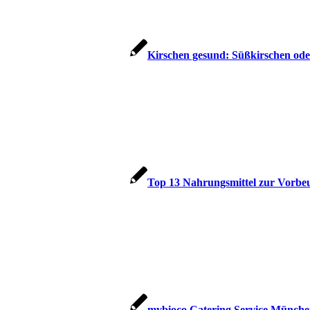
Kirschen gesund: Süßkirschen ode
Top 13 Nahrungsmittel zur Vorbe
mybioco Catering Service Münche