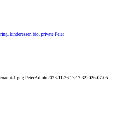
ering
,
kinderessen bio
,
private Feier
benannt-1.png
PeterAdmin
2023-11-26 13:13:32
2026-07-05