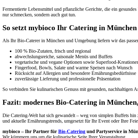
Fermentierte Lebensmittel und pflanzliche Gerichte, die ein gesunde
nur schmecken, sondern auch gut tun.
So setzt mybioco Ihr Catering in Münche
Als Ihr Bio-Caterer in München und Umgebung liefern wir das passe
100 % Bio-Zutaten, frisch und regional
abwechslungsreiche, saisonale Menüs und Buffets
vegetarische und vegane Optionen sowie Superfood-Kreatione
Fingerfood, Bowls, Salate und warme Speisen nach Wunsch
Rücksicht auf Allergien und besondere Ernährungsbedürfnisse
zuverlässige Lieferung und professionelle Präsentation
So verbinden Sie kulinarischen Genuss mit gesunden, nachhaltigen A
Fazit: modernes Bio-Catering in München, 
Die Catering-Welt hat sich gewandelt – weg von simplen Buffets hin
und aktuelle Ernährungstrends, umgesetzt für Ihr Event oder Ihre Fei
mybioco – Ihr Partner für
Bio-Catering
und Partyservice in M
Wir kümmern uns um die kulinarische Seite Ihrer Veranstaltung.