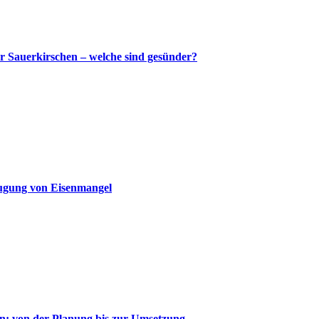
r Sauerkirschen – welche sind gesünder?
ugung von Eisenmangel
n: von der Planung bis zur Umsetzung