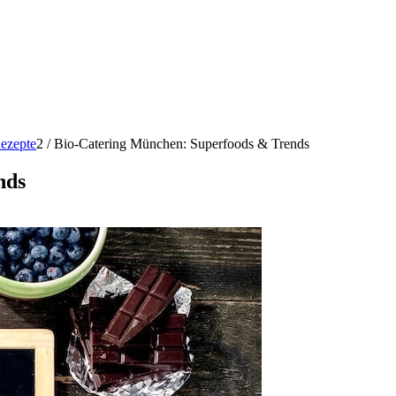
ezepte
2
/
Bio-Catering München: Superfoods & Trends
nds