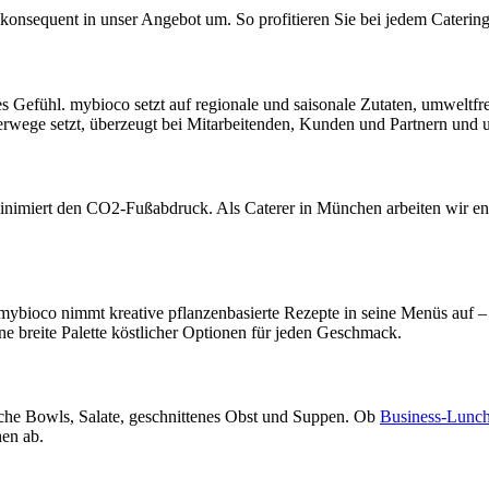
konsequent in unser Angebot um. So profitieren Sie bei jedem Catering
utes Gefühl. mybioco setzt auf regionale und saisonale Zutaten, umwelt
wege setzt, überzeugt bei Mitarbeitenden, Kunden und Partnern und un
minimiert den CO2-Fußabdruck. Als Caterer in München arbeiten wir e
. mybioco nimmt kreative pflanzenbasierte Rezepte in seine Menüs a
ne breite Palette köstlicher Optionen für jeden Geschmack.
sche Bowls, Salate, geschnittenes Obst und Suppen. Ob
Business-Lunc
en ab.