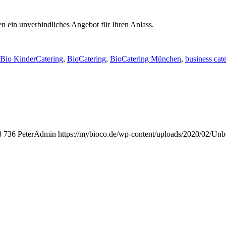
en ein unverbindliches Angebot für Ihren Anlass.
Bio KinderCatering
,
BioCatering
,
BioCatering München
,
business cat
8
736
PeterAdmin
https://mybioco.de/wp-content/uploads/2020/02/Un